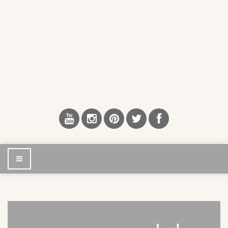
إضغط
للتصفح