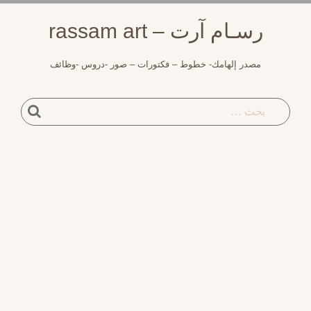
لتجاوز
رسـام آرت – rassam art
لى
لمحتوى
مصدر إلهامك- خطوط – فكتورات – صور -دروس -وظائف
بحث