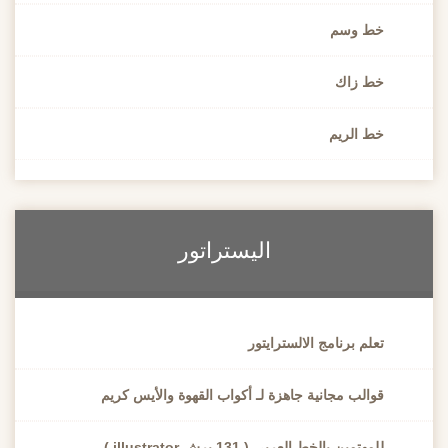
خط وسم
خط زاك
خط الريم
اليستراتور
تعلم برنامج الالسترايتور
قوالب مجانية جاهزة لـ أكواب القهوة والأيس كريم
للمهتمين بالخط العربي ( 131 برش illustrator )