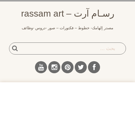
لتجاوز
رسـام آرت – rassam art
لى
لمحتوى
مصدر إلهامك- خطوط – فكتورات – صور -دروس -وظائف
بحث