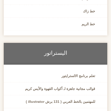
خط زاك
خط الريم
اليستراتور
تعلم برنامج الالسترايتور
قوالب مجانية جاهزة لـ أكواب القهوة والأيس كريم
للمهتمين بالخط العربي ( 131 برش illustrator )