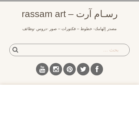
لتجاوز
رسـام آرت – rassam art
لى
لمحتوى
مصدر إلهامك- خطوط – فكتورات – صور -دروس -وظائف
بحث