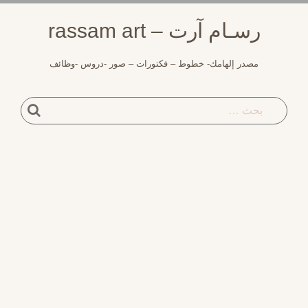
رسـام آرت – rassam art
مصدر إلهامك- خطوط – فكتورات – صور -دروس -وظائف
بحث