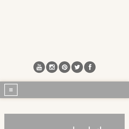
إضغط
للتصفح