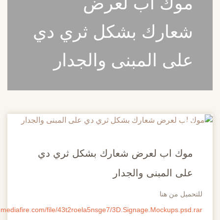
وك اب لعرض
عارك بشكل ثري دي
لى المبنى والجدار
و
ك اب لعرض شعارك بشكل ثري دي
ى المبنى والجدار
ل من هنا
http://www.mediafire.com/file/43t2roela5nsge7/3D.Signage.Mockups.ps