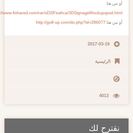
هنا
https://www.4shared.com/rar/sD2lFeahca/3DSignageMockupspsd
هنا
http://gulf-up.com/do.php?id=286077
2017-03-19
الرئيسية
4013
ترح لك