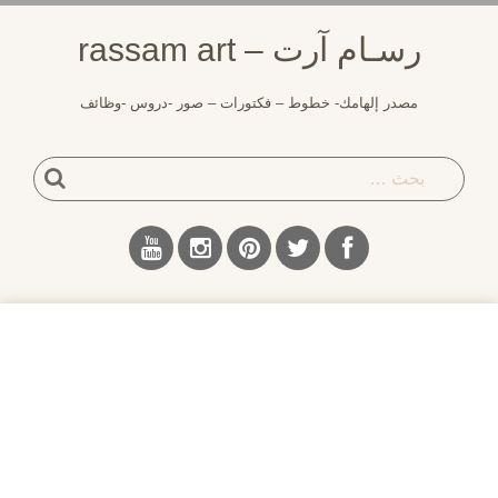
لتجاوز
رسـام آرت – rassam art
لى
لمحتوى
مصدر إلهامك- خطوط – فكتورات – صور -دروس -وظائف
بحث